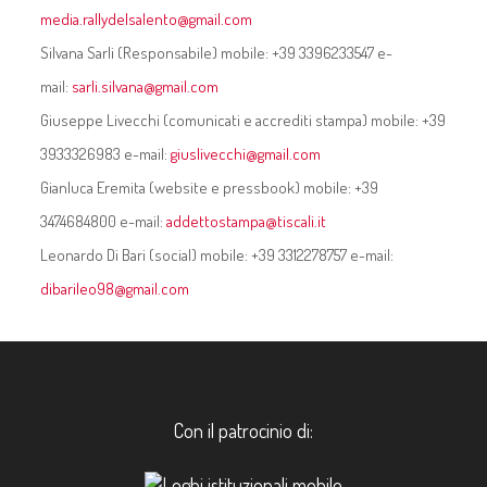
media.rallydelsalento@gmail.com
Silvana Sarli (Responsabile) mobile:
+39 3396233547
e-
mail:
sarli.silvana@gmail.com
Giuseppe Livecchi (comunicati e accrediti stampa) mobile:
+39
3933326983
e-mail:
giuslivecchi@gmail.com
Gianluca Eremita (website e pressbook) mobile:
+39
3474684800
e-mail:
addettostampa@tiscali.it
Leonardo Di Bari (social) mobile:
+39 3312278757
e-mail:
dibarileo98@gmail.com
Con il patrocinio di: