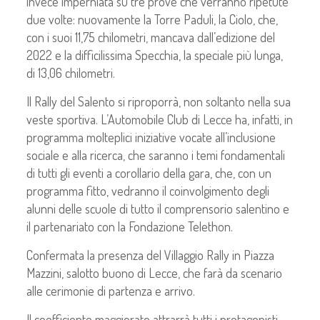
invece imperniata su tre prove che verranno ripetute
due volte: nuovamente la Torre Paduli, la Ciolo, che,
con i suoi 11,75 chilometri, mancava dall’edizione del
2022 e la difficilissima Specchia, la speciale più lunga,
di 13,06 chilometri.
Il Rally del Salento si riproporrà, non soltanto nella sua
veste sportiva. L’Automobile Club di Lecce ha, infatti, in
programma molteplici iniziative vocate all’inclusione
sociale e alla ricerca, che saranno i temi fondamentali
di tutti gli eventi a corollario della gara, che, con un
programma fitto, vedranno il coinvolgimento degli
alunni delle scuole di tutto il comprensorio salentino e
il partenariato con la Fondazione Telethon.
Confermata la presenza del Villaggio Rally in Piazza
Mazzini, salotto buono di Lecce, che farà da scenario
alle cerimonie di partenza e arrivo.
Il coefficiente maggiorato attrarrà tutti i protagonisti