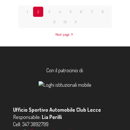
1
2
3
4
5
6
7
8
9
10
11
Next page
Con il patrocinio di:
Ufficio Sportivo Automobile Club Lecce
Responsabile:
Lia Perilli
Cell:
347 3892799