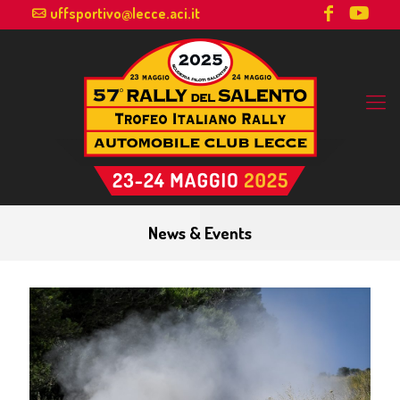
uffsportivo@lecce.aci.it
News & Events